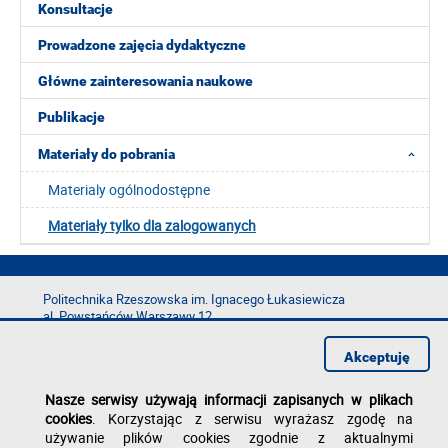
Konsultacje
Prowadzone zajęcia dydaktyczne
Główne zainteresowania naukowe
Publikacje
Materiały do pobrania
Materialy ogólnodostępne
Materiały tylko dla zalogowanych
Politechnika Rzeszowska im. Ignacego Łukasiewicza
al. Powstańców Warszawy 12
35-029 Rzeszów
Akceptuję
tel.: +48 17 865 11 00
fax: +48 17 854 12 60
Nasze serwisy używają informacji zapisanych w plikach
e-mail:
kancelaria@prz.edu.pl
cookies
. Korzystając z serwisu wyrażasz zgodę na
Deklaracja dostępności
używanie plików cookies zgodnie z aktualnymi