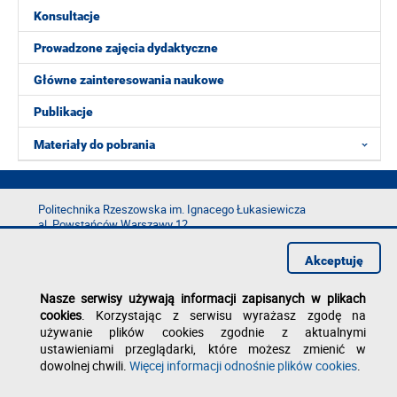
Konsultacje
Prowadzone zajęcia dydaktyczne
Główne zainteresowania naukowe
Publikacje
Materiały do pobrania
Politechnika Rzeszowska im. Ignacego Łukasiewicza
al. Powstańców Warszawy 12
35-029 Rzeszów
Akceptuję
tel.: +48 17 865 11 00
fax: +48 17 854 12 60
Nasze serwisy używają informacji zapisanych w plikach
e-mail:
kancelaria@prz.edu.pl
cookies
. Korzystając z serwisu wyrażasz zgodę na
Deklaracja dostępności
używanie plików cookies zgodnie z aktualnymi
Polityka prywatności
ustawieniami przeglądarki, które możesz zmienić w
Zgłoś błąd na stronie
dowolnej chwili.
Więcej informacji odnośnie plików cookies
.